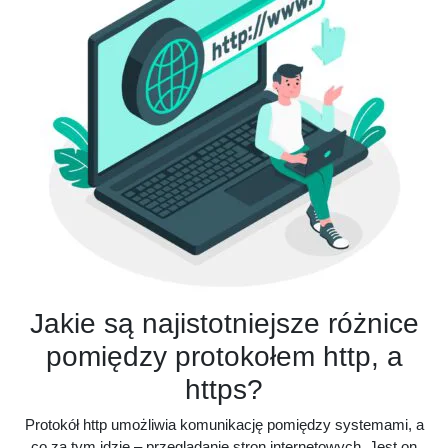
Jakie są najistotniejsze różnice
pomiędzy protokołem http, a
https?
Protokół http umożliwia komunikację pomiędzy systemami, a
co za tym idzie – przeglądanie stron internetowych. Jest on