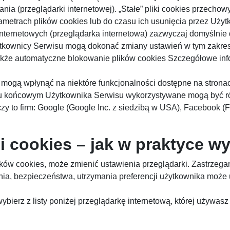
nia (przeglądarki internetowej). „Stałe” pliki cookies przec
metrach plików cookies lub do czasu ich usunięcia przez Użyt
nternetowych (przeglądarka internetowa) zazwyczaj domyślni
kownicy Serwisu mogą dokonać zmiany ustawień w tym zakresi
także automatyczne blokowanie plików cookies Szczegółowe inf
 mogą wpłynąć na niektóre funkcjonalności dostępne na strona
iu końcowym Użytkownika Serwisu wykorzystywane mogą być ró
zy to firm: Google (Google Inc. z siedzibą w USA), Facebook (F
i cookies – jak w praktyce w
ików cookies, może zmienić ustawienia przeglądarki. Zastrzega
ia, bezpieczeństwa, utrzymania preferencji użytkownika może 
bierz z listy poniżej przeglądarkę internetową, której używasz 