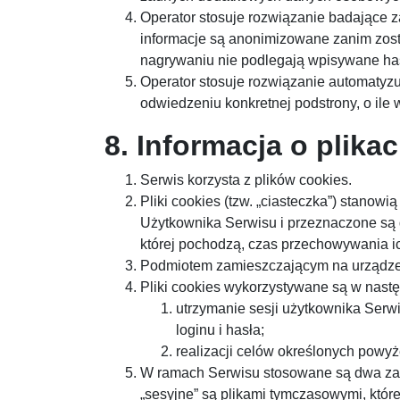
Operator stosuje rozwiązanie badające 
informacje są anonimizowane zanim zosta
nagrywaniu nie podlegają wpisywane ha
Operator stosuje rozwiązanie automatyz
odwiedzeniu konkretnej podstrony, o ile
8. Informacja o plika
Serwis korzysta z plików cookies.
Pliki cookies (tzw. „ciasteczka”) stano
Użytkownika Serwisu i przeznaczone są d
której pochodzą, czas przechowywania i
Podmiotem zamieszczającym na urządzeni
Pliki cookies wykorzystywane są w nastę
utrzymanie sesji użytkownika Serw
loginu i hasła;
realizacji celów określonych powyże
W ramach Serwisu stosowane są dwa zasad
„sesyjne” są plikami tymczasowymi, kt