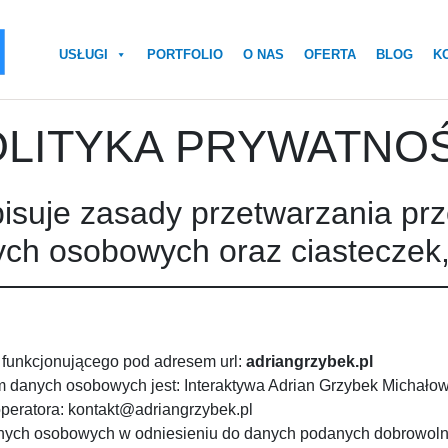
USŁUGI
PORTFOLIO
O NAS
OFERTA
BLOG
K
LITYKA PRYWATNO
pisuje zasady przetwarzania prz
ch osobowych oraz ciasteczek, c
 funkcjonującego pod adresem url:
adriangrzybek.pl
m danych osobowych jest: Interaktywa Adrian Grzybek Michałow
operatora: kontakt@adriangrzybek.pl
anych osobowych w odniesieniu do danych podanych dobrowoln