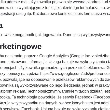
ku adres e-mail użytkownika pojawia się wewnątrz adresu url s
e w celu wynikającym z funkcji konkretnego formularza, np. w
estracji usług itp. Każdorazowo kontekst i opis formularza w c
a
serwisie mogą podlegać logowaniu. Dane te są wykorzystywane
arketingowe
chu na stronie, poprzez Google Analytics (Google Inc. z siedzib
 zanonimizowane informacje. Usługa bazuje na wykorzystaniu 
referencjach użytkownika gromadzonych przez sieć reklamową 
przy pomocy narzędzia: https://www.google.com/ads/preferences
we, pozwalające na dopasowanie przekazów reklamowych do za
ownika są wykorzystywane do jego śledzenia, jednak w prakty
torom reklam. Technologicznym warunkiem takich działań jest
ebooka. Ta technologia powoduje, że serwis Facebook (Faceboo
Bazuje w tym wypadku na danych, wobec których sam jest admini
serwisowi Facebook. Usługa bazuje na wykorzystaniu ciaste