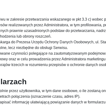
ciwu w zakresie przetwarzania wskazanego w pkt 3.3 c) wobec
sów realizowanych przez Administratora, w tym profilowania, 
nych prawnie uzasadnionych podstaw do przetwarzania, nadrz
chodzenia lub obrony roszczeń.
e skarga do Prezesa Urzędu Ochrony Danych Osobowych, ul. St
ne, lecz niezbędne do obsługi Serwisu.
wane czynności polegające na zautomatyzowanym podejmowani
owy oraz w celu prowadzenia przez Administratora marketingu
ajów trzecich w rozumieniu przepisów o ochronie danych osob
ularzach
olnie przez użytkownika, w tym dane osobowe, o ile zostaną o
trach połączenia (oznaczenie czasu, adres IP).
apisać informację ułatwiającą powiązanie danych w formularzu