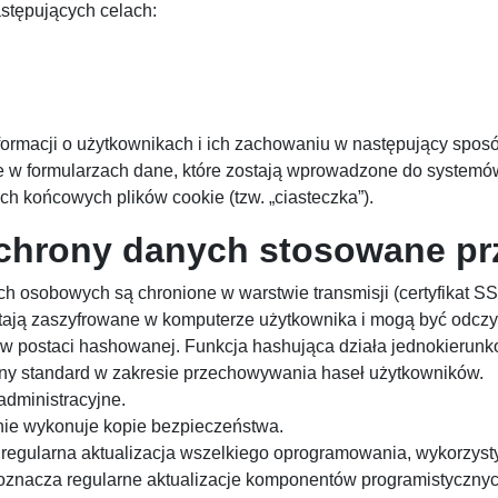
stępujących celach:
nformacji o użytkownikach i ich zachowaniu w następujący spos
w formularzach dane, które zostają wprowadzone do systemó
h końcowych plików cookie (tzw. „ciasteczka”).
chrony danych stosowane pr
h osobowych są chronione w warstwie transmisji (certyfikat S
tają zaszyfrowane w komputerze użytkownika i mogą być odcz
postaci hashowanej. Funkcja hashująca działa jednokierunkow
sny standard w zakresie przechowywania haseł użytkowników.
administracyjne.
nie wykonuje kopie bezpieczeństwa.
 regularna aktualizacja wszelkiego oprogramowania, wykorzys
oznacza regularne aktualizacje komponentów programistycznyc