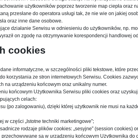
zachowanie użytkowników poprzez tworzenie map ciepła oraz n
ną przesłane do operatora usługi tak, że nie wie on jakiej oso
sła oraz inne dane osobowe.
ujące działanie Serwisu w odniesieniu do użytkowników, np. m
 wyraził on zgodę na otrzymywanie korespondencji handlowej od
ch cookies
wią dane informatyczne, w szczególności pliki tekstowe, które
o korzystania ze stron internetowych Serwisu. Cookies zazwycz
ch na urządzeniu końcowym oraz unikalny numer.
u końcowym Użytkownika Serwisu pliki cookies oraz uzyskując
pujących celach:
isu (po zalogowaniu), dzięki której użytkownik nie musi na ka
j w części „Istotne techniki marketingowe”;
nicze rodzaje plików cookies: „sesyjne” (session cookies) oraz
óre przechowywane są w urządzeniu końcowym Użytkownika do 