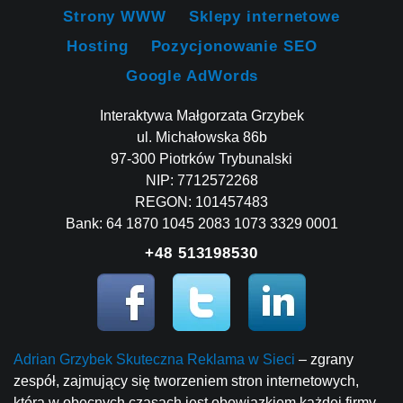
Strony WWW
Sklepy internetowe
Hosting
Pozycjonowanie SEO
Google AdWords
Interaktywa Małgorzata Grzybek
ul. Michałowska 86b
97-300 Piotrków Trybunalski
NIP: 7712572268
REGON: 101457483
Bank: 64 1870 1045 2083 1073 3329 0001
+48 513198530
Adrian Grzybek Skuteczna Reklama w Sieci
– zgrany
zespół, zajmujący się tworzeniem stron internetowych,
która w obecnych czasach jest obowiązkiem każdej firmy.