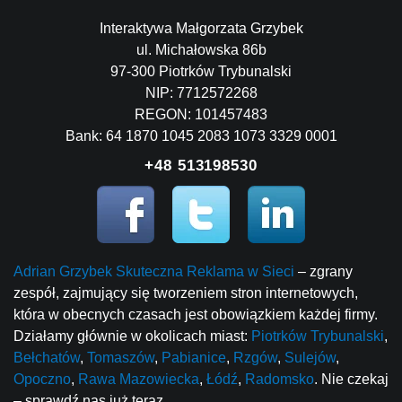
Interaktywa Małgorzata Grzybek
ul. Michałowska 86b
97-300 Piotrków Trybunalski
NIP: 7712572268
REGON: 101457483
Bank: 64 1870 1045 2083 1073 3329 0001
+48 513198530
Adrian Grzybek Skuteczna Reklama w Sieci
– zgrany
zespół, zajmujący się tworzeniem stron internetowych,
która w obecnych czasach jest obowiązkiem każdej firmy.
Działamy głównie w okolicach miast:
Piotrków Trybunalski
,
Bełchatów
,
Tomaszów
,
Pabianice
,
Rzgów
,
Sulejów
,
Opoczno
,
Rawa Mazowiecka
,
Łódź
,
Radomsko
. Nie czekaj
– sprawdź nas już teraz.