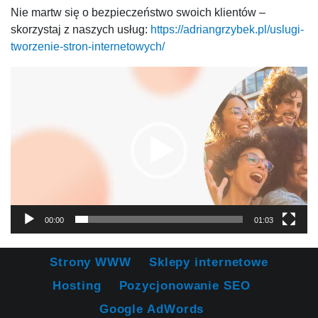
Nie martw się o bezpieczeństwo swoich klientów –
skorzystaj z naszych usług:
https://adriangrzybek.pl/uslugi-
tworzenie-stron-internetowych/
Odtwarzacz
video
00:00
01:03
Strony WWW
Sklepy internetowe
Hosting
Pozycjonowanie SEO
Google AdWords