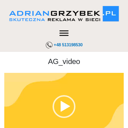
+48 513198530
AG_video
Odtwarzacz
video