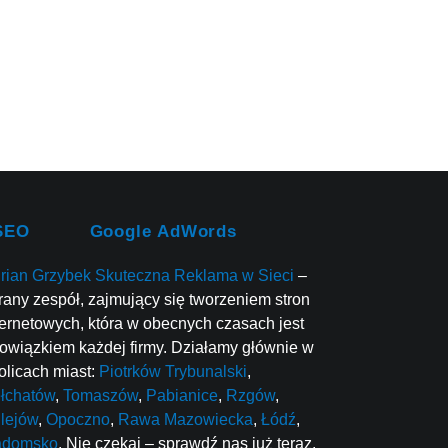
SEO
Google AdWords
rian Grzybek Skuteczna Reklama w Sieci
–
rany zespół, zajmujący się tworzeniem stron
ternetowych, która w obecnych czasach jest
owiązkiem każdej firmy. Działamy głównie w
olicach miast:
Piotrków Trybunalski
,
łchatów
,
Tomaszów
,
Pabianice
,
Rzgów
,
lejów
,
Opoczno
,
Rawa Mazowiecka
,
Łódź
,
adomsko
. Nie czekaj – sprawdź nas już teraz.