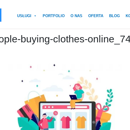
USŁUGI
PORTFOLIO
O NAS
OFERTA
BLOG
K
ople-buying-clothes-online_7