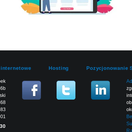
 internetowe
Hosting
Pozycjonowanie 
bek
Ad
86b
zg
ski
in
268
ob
483
ok
001
Be
Su
30
R