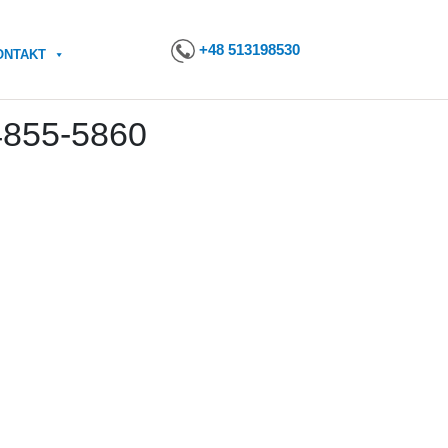
+48 513198530
ONTAKT
4855-5860