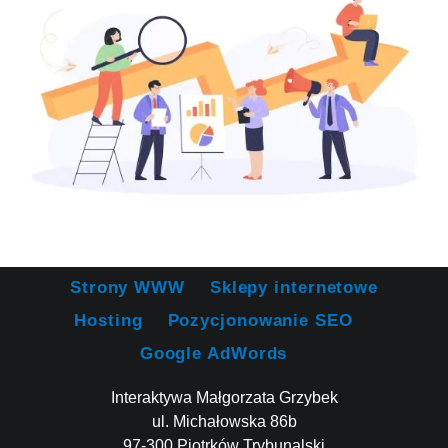
Strony WWW
Sklepy internetowe
Hosting
Pozycjonowanie SEO
Google AdWords
Interaktywa Małgorzata Grzybek
ul. Michałowska 86b
97-300 Piotrków Trybunalski