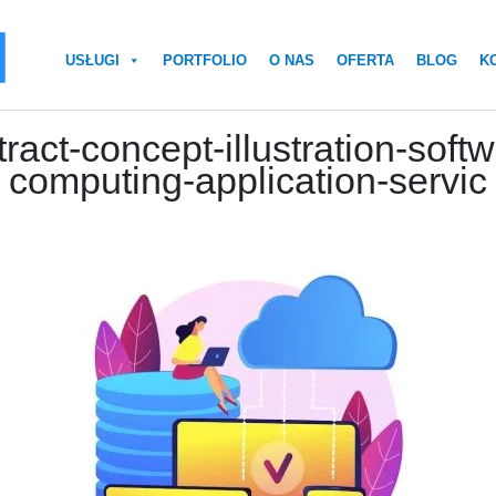
USŁUGI
PORTFOLIO
O NAS
OFERTA
BLOG
K
act-concept-illustration-soft
computing-application-servic