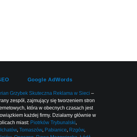
SEO
Google AdWords
rian Grzybek Skuteczna Reklama w Sieci
–
rany zespół, zajmujący się tworzeniem stron
ternetowych, która w obecnych czasach jest
owiązkiem każdej firmy. Działamy głównie w
olicach miast:
Piotrków Trybunalski
,
łchatów
,
Tomaszów
,
Pabianice
,
Rzgów
,