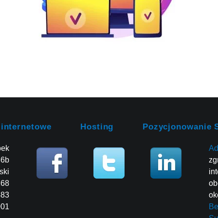
 internetowe
Hosting
Pozycjonowanie 
bek
Ad
86b
zg
ski
in
268
ob
483
ok
001
Be