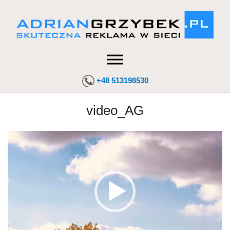
+48 513198530
video_AG
Odtwarzacz
video