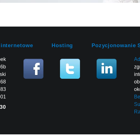
 internetowe
Hosting
Pozycjonowanie 
bek
Ad
86b
zg
ski
in
268
ob
483
ok
001
Be
Su
30
R