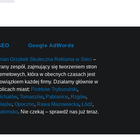
SEO
Google AdWords
rian Grzybek Skuteczna Reklama w Sieci
–
rany zespół, zajmujący się tworzeniem stron
ternetowych, która w obecnych czasach jest
owiązkiem każdej firmy. Działamy głównie w
olicach miast:
Piotrków Trybunalski
,
łchatów
,
Tomaszów
,
Pabianice
,
Rzgów
,
lejów
,
Opoczno
,
Rawa Mazowiecka
,
Łódź
,
adomsko
. Nie czekaj – sprawdź nas już teraz.