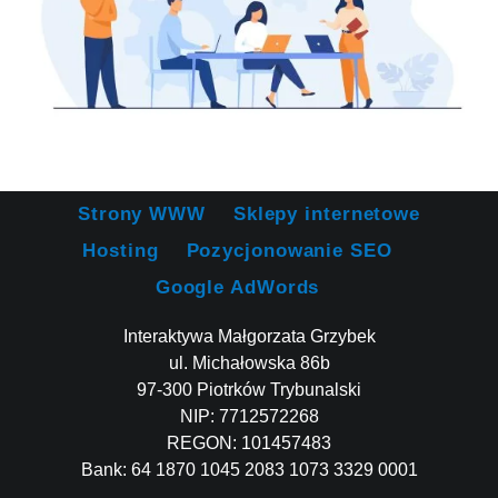
Strony WWW
Sklepy internetowe
Hosting
Pozycjonowanie SEO
Google AdWords
Interaktywa Małgorzata Grzybek
ul. Michałowska 86b
97-300 Piotrków Trybunalski
NIP: 7712572268
REGON: 101457483
Bank: 64 1870 1045 2083 1073 3329 0001