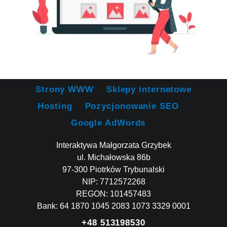
Strony WWW
Sklepy internetowe
Hosting
Pozycjonowanie SEO
Google AdWords
Interaktywa Małgorzata Grzybek
ul. Michałowska 86b
97-300 Piotrków Trybunalski
NIP: 7712572268
REGON: 101457483
Bank: 64 1870 1045 2083 1073 3329 0001
+48 513198530