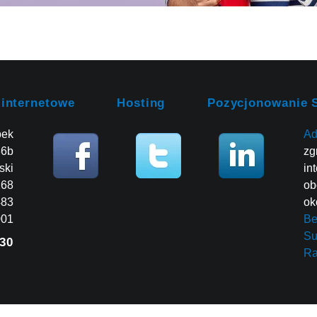
 internetowe
Hosting
Pozycjonowanie 
bek
Ad
86b
zg
ski
in
268
ob
483
ok
001
Be
Su
30
R