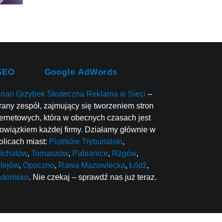
SEO
Google AdWords
rian Grzybek Skuteczna Reklama w Sieci
–
rany zespół, zajmujący się tworzeniem stron
ternetowych, która w obecnych czasach jest
owiązkiem każdej firmy. Działamy głównie w
olicach miast:
Piotrków Trybunalski
,
łchatów
,
Tomaszów
,
Pabianice
,
Rzgów
,
lejów
,
Opoczno
,
Rawa Mazowiecka
,
Łódź
,
adomsko
. Nie czekaj – sprawdź nas już teraz.