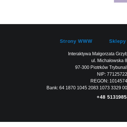
Strony WWW
Sklepy
Interaktywa Małgorzata Grzy
ul. Michałowska 
97-300 Piotrków Trybunal
NIP: 7712572
REGON: 101457
Bank: 64 1870 1045 2083 1073 3329 0
+48 5131985