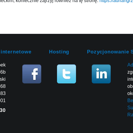
ckim, koniecznie zajrzyj również na tę stronę:
https://adriangr
 internetowe
Hosting
Pozycjonowanie 
bek
Ad
86b
zg
ski
in
268
ob
483
ok
001
Be
Su
30
R