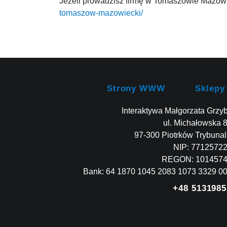
Jeżeli prowadzisz firmę w Tomaszowie Mazowie
tomaszow-mazowiecki/
Strony WWW
Sklepy
Interaktywa Małgorzata Grzy
ul. Michałowska 
97-300 Piotrków Trybunal
NIP: 7712572
REGON: 101457
Bank: 64 1870 1045 2083 1073 3329 0
+48 5131985