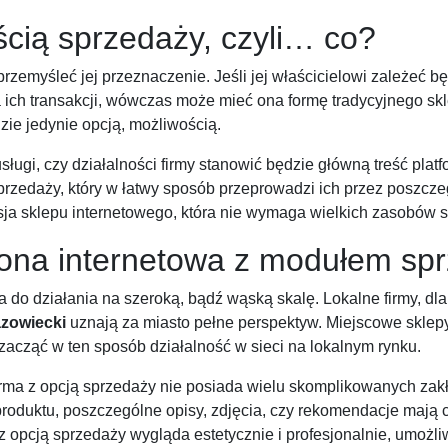
cią sprzedaży, czyli… co?
przemyśleć jej przeznaczenie. Jeśli jej właścicielowi zależeć 
 ich transakcji, wówczas może mieć ona formę tradycyjnego skl
zie jedynie opcją, możliwością.
sługi, czy działalności firmy stanowić będzie główną treść pla
rzedaży, który w łatwy sposób przeprowadzi ich przez poszczeg
ja sklepu internetowego, która nie wymaga wielkich zasobów s
ona internetowa z modułem sp
do działania na szeroką, bądź wąską skalę. Lokalne firmy, dla
zowiecki
uznają za miasto pełne perspektyw. Miejscowe sklepy 
zacząć w ten sposób działalność w sieci na lokalnym rynku.
orma z opcją sprzedaży nie posiada wielu skomplikowanych zakł
mat produktu, poszczególne opisy, zdjęcia, czy rekomendacje maj
z opcją sprzedaży wygląda estetycznie i profesjonalnie, umożl