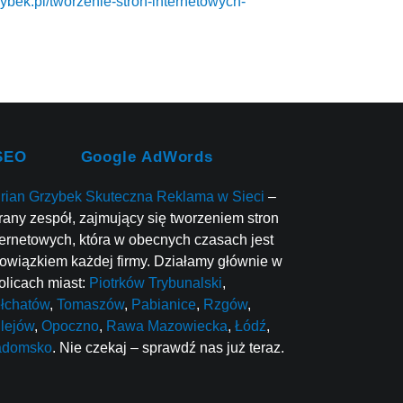
zybek.pl/tworzenie-stron-internetowych-
SEO
Google AdWords
rian Grzybek Skuteczna Reklama w Sieci
–
rany zespół, zajmujący się tworzeniem stron
ternetowych, która w obecnych czasach jest
owiązkiem każdej firmy. Działamy głównie w
olicach miast:
Piotrków Trybunalski
,
łchatów
,
Tomaszów
,
Pabianice
,
Rzgów
,
lejów
,
Opoczno
,
Rawa Mazowiecka
,
Łódź
,
adomsko
. Nie czekaj – sprawdź nas już teraz.