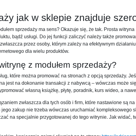
aży jak w sklepie znajduje sze
dułem sprzedaży ma sens? Okazuje się, że tak. Prosta witryna z 
uktu, bądź usługi. Do jej funkcji zaliczyć należy także promow
zwłaszcza przez osoby, którym zależy na efektywnym działaniu
rnetowego dla wielu produktów.
witrynę z modułem sprzedaży?
usług, które można promować na stronach z opcją sprzedaży. Jeś
ona jest na dokonanie transakcji z nabywcą – wówczas może się
ypromować własną książkę, płytę, poradnik, kurs wideo, a nawet
ązaniem zwłaszcza dla tych osób i firm, które nastawione są n
 jego zakup nie trzeba wówczas uruchamiać kompleksowego skle
ć na specjalnie przygotowanej do tego witrynie. Jak widać, 