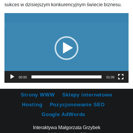
sukces w dzisiejszym konkurencyjnym świecie biznesu.
Odtwarzacz
video
00:00
01:09
Strony WWW
Sklepy internetowe
Hosting
Pozycjonowanie SEO
Google AdWords
Interaktywa Małgorzata Grzybek