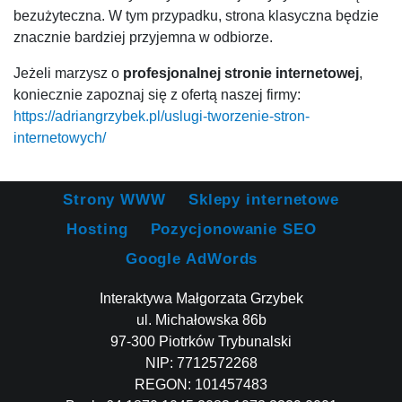
bezużyteczna. W tym przypadku, strona klasyczna będzie
znacznie bardziej przyjemna w odbiorze.
Jeżeli marzysz o
profesjonalnej stronie internetowej
,
koniecznie zapoznaj się z ofertą naszej firmy:
https://adriangrzybek.pl/uslugi-tworzenie-stron-
internetowych/
Strony WWW
Sklepy internetowe
Hosting
Pozycjonowanie SEO
Google AdWords
Interaktywa Małgorzata Grzybek
ul. Michałowska 86b
97-300 Piotrków Trybunalski
NIP: 7712572268
REGON: 101457483