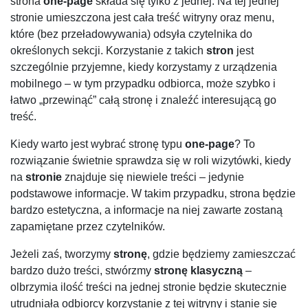
strona
one-page
składa się tylko z jednej. Na tej jednej
stronie umieszczona jest cała treść witryny oraz menu,
które (bez przeładowywania) odsyła czytelnika do
określonych sekcji. Korzystanie z takich
stron
jest
szczególnie przyjemne, kiedy korzystamy z urządzenia
mobilnego – w tym przypadku odbiorca, może szybko i
łatwo „przewinąć” całą stronę i znaleźć interesującą go
treść.
Kiedy warto jest wybrać stronę typu
one-page
? To
rozwiązanie świetnie sprawdza się w roli wizytówki, kiedy
na
stronie
znajduje się niewiele treści – jedynie
podstawowe informacje. W takim przypadku, strona będzie
bardzo estetyczna, a informacje na niej zawarte zostaną
zapamiętane przez czytelników.
Jeżeli zaś, tworzymy
stronę
, gdzie będziemy zamieszczać
bardzo dużo treści, stwórzmy
stronę klasyczną
–
olbrzymia ilość treści na jednej stronie będzie skutecznie
utrudniała odbiorcy korzystanie z tej witryny i stanie się