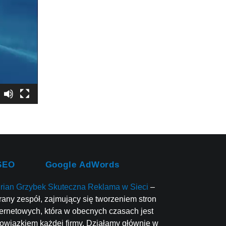
SEO
Google AdWords
rian Grzybek Skuteczna Reklama w Sieci
–
rany zespół, zajmujący się tworzeniem stron
ternetowych, która w obecnych czasach jest
owiązkiem każdej firmy. Działamy głównie w