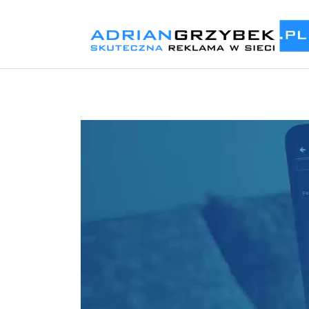
Odtwarzacz
video