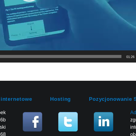
01:26
 internetowe
Hosting
Pozycjonowanie 
bek
Ad
86b
zg
ski
in
268
ob