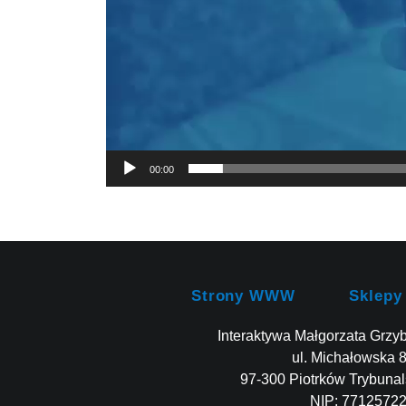
00:00
Strony WWW
Sklepy
Interaktywa Małgorzata Grzy
ul. Michałowska 
97-300 Piotrków Trybunal
NIP: 7712572