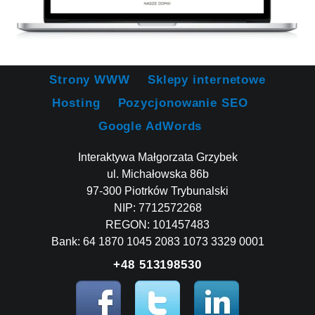
Strony WWW
Sklepy internetowe
Hosting
Pozycjonowanie SEO
Google AdWords
Interaktywa Małgorzata Grzybek
ul. Michałowska 86b
97-300 Piotrków Trybunalski
NIP: 7712572268
REGON: 101457483
Bank: 64 1870 1045 2083 1073 3329 0001
+48 513198530