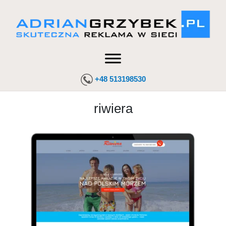
+48 513198530
riwiera