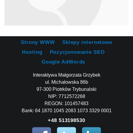
Strony WWW
Sklepy internetowe
Hosting
Pozycjonowanie SEO
Google AdWords
Interaktywa Małgorzata Grzybek
ul. Michałowska 86b
97-300 Piotrków Trybunalski
NIP: 7712572268
REGON: 101457483
Bank: 64 1870 1045 2083 1073 3329 0001
+48 513198530