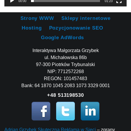
00:00
01:23
Strony WWW
Sklepy internetowe
Hosting
Pozycjonowanie SEO
Google AdWords
Interaktywa Małgorzata Grzybek
ul. Michałowska 86b
97-300 Piotrków Trybunalski
NIP: 7712572268
REGON: 101457483
Bank: 64 1870 1045 2083 1073 3329 0001
+48 513198530
Adrian Grzybek Skuteczna Reklama w Sieci
– zgrany