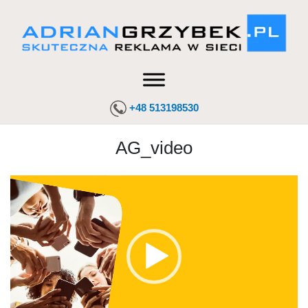
+48 513198530
AG_video
Odtwarzacz
video