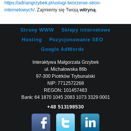
https://adriangrzybek.pl/uslugi-tworzenie-stron-
internetowych/
. Zajmiemy się Twoją
witryną
.
Strony WWW
Sklepy internetowe
Hosting
Pozycjonowanie SEO
Google AdWords
Interaktywa Małgorzata Grzybek
ul. Michałowska 86b
97-300 Piotrków Trybunalski
NIP: 7712572268
REGON: 101457483
Bank: 64 1870 1045 2083 1073 3329 0001
+48 513198530