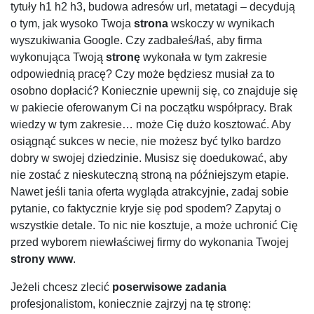
tytuły h1 h2 h3, budowa adresów url, metatagi – decydują
o tym, jak wysoko Twoja
strona
wskoczy w wynikach
wyszukiwania Google. Czy zadbałeś/łaś, aby firma
wykonująca Twoją
stronę
wykonała w tym zakresie
odpowiednią pracę? Czy może będziesz musiał za to
osobno dopłacić? Koniecznie upewnij się, co znajduje się
w pakiecie oferowanym Ci na początku współpracy. Brak
wiedzy w tym zakresie… może Cię dużo kosztować. Aby
osiągnąć sukces w necie, nie możesz być tylko bardzo
dobry w swojej dziedzinie. Musisz się doedukować, aby
nie zostać z nieskuteczną stroną na późniejszym etapie.
Nawet jeśli tania oferta wygląda atrakcyjnie, zadaj sobie
pytanie, co faktycznie kryje się pod spodem? Zapytaj o
wszystkie detale. To nic nie kosztuje, a może uchronić Cię
przed wyborem niewłaściwej firmy do wykonania Twojej
strony www
.
Jeżeli chcesz zlecić
poserwisowe zadania
profesjonalistom, koniecznie zajrzyj na tę stronę: