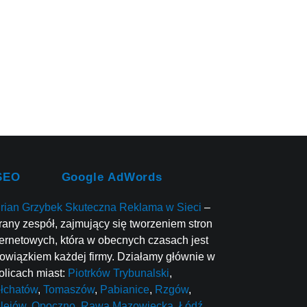
SEO
Google AdWords
rian Grzybek Skuteczna Reklama w Sieci
–
rany zespół, zajmujący się tworzeniem stron
ternetowych, która w obecnych czasach jest
owiązkiem każdej firmy. Działamy głównie w
olicach miast:
Piotrków Trybunalski
,
łchatów
,
Tomaszów
,
Pabianice
,
Rzgów
,
lejów
,
Opoczno
,
Rawa Mazowiecka
,
Łódź
,