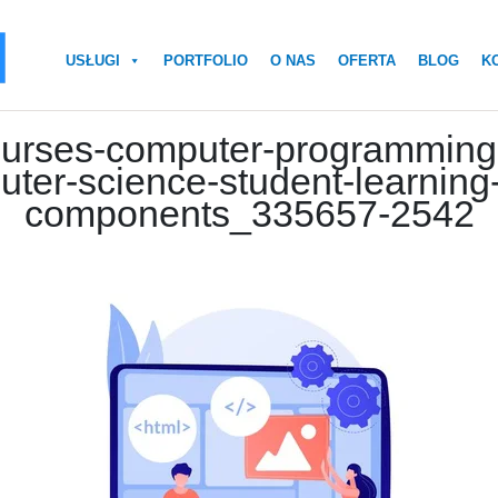
USŁUGI
PORTFOLIO
O NAS
OFERTA
BLOG
K
urses-computer-programming-
ter-science-student-learning-i
components_335657-2542