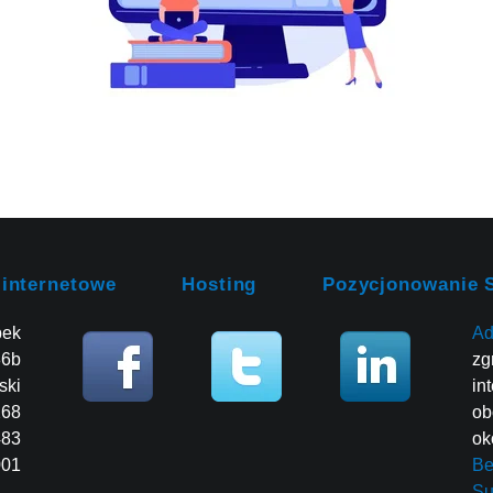
 internetowe
Hosting
Pozycjonowanie 
bek
Ad
86b
zg
ski
in
268
ob
483
ok
001
Be
Su