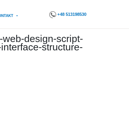
+48 513198530
ONTAKT
web-design-script-
nterface-structure-