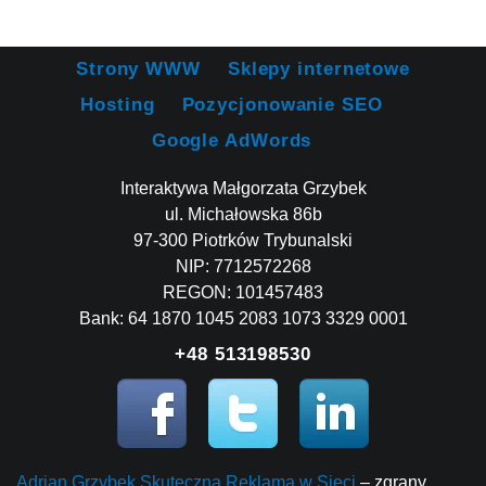
Strony WWW
Sklepy internetowe
Hosting
Pozycjonowanie SEO
Google AdWords
Interaktywa Małgorzata Grzybek
ul. Michałowska 86b
97-300 Piotrków Trybunalski
NIP: 7712572268
REGON: 101457483
Bank: 64 1870 1045 2083 1073 3329 0001
+48 513198530
Adrian Grzybek Skuteczna Reklama w Sieci
– zgrany