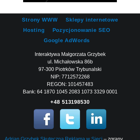
Strony WWW
Sklepy internetowe
Hosting
Pozycjonowanie SEO
Google AdWords
Interaktywa Małgorzata Grzybek
ul. Michałowska 86b
97-300 Piotrków Trybunalski
NIP: 7712572268
REGON: 101457483
Bank: 64 1870 1045 2083 1073 3329 0001
+48 513198530
Adrian Grzybek Skuteczna Reklama w Sieci
– zgrany