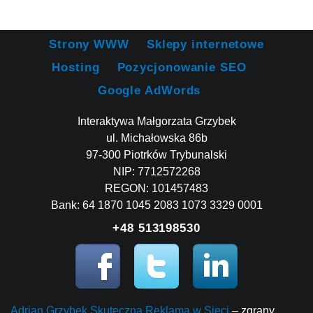
Strony WWW
Sklepy internetowe
Hosting
Pozycjonowanie SEO
Google AdWords
Interaktywa Małgorzata Grzybek
ul. Michałowska 86b
97-300 Piotrków Trybunalski
NIP: 7712572268
REGON: 101457483
Bank: 64 1870 1045 2083 1073 3329 0001
+48 513198530
Adrian Grzybek Skuteczna Reklama w Sieci
– zgrany