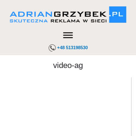
+48 513198530
video-ag
Odtwarzacz
video