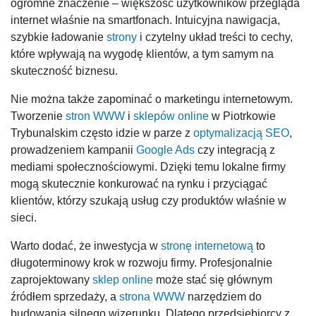
ogromne znaczenie – większość użytkowników przegląda
internet właśnie na smartfonach. Intuicyjna nawigacja,
szybkie ładowanie
strony
i czytelny układ treści to cechy,
które wpływają na wygodę klientów, a tym samym na
skuteczność biznesu.
Nie można także zapominać o marketingu internetowym.
Tworzenie
stron WWW
i
sklepów online
w Piotrkowie
Trybunalskim często idzie w parze z
optymalizacją SEO
,
prowadzeniem kampanii
Google Ads
czy integracją z
mediami społecznościowymi. Dzięki temu lokalne firmy
mogą skutecznie konkurować na rynku i przyciągać
klientów, którzy szukają usług czy produktów właśnie w
sieci.
Warto dodać, że inwestycja w
stronę internetową
to
długoterminowy krok w rozwoju firmy. Profesjonalnie
zaprojektowany
sklep online
może stać się głównym
źródłem sprzedaży, a
strona WWW
narzędziem do
budowania silnego wizerunku. Dlatego przedsiębiorcy z