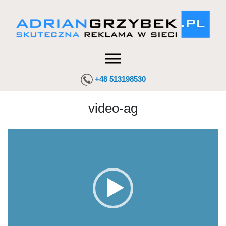
+48 513198530
video-ag
Odtwarzacz
video