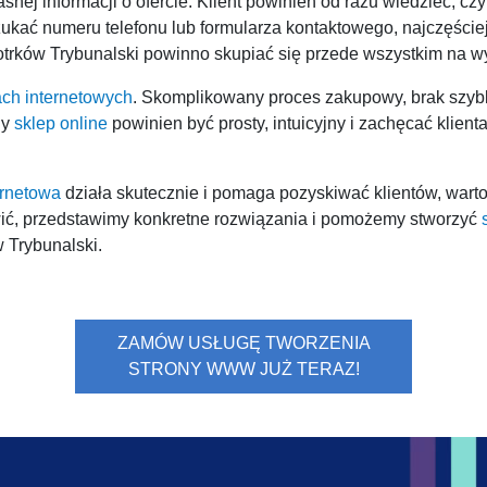
nej informacji o ofercie. Klient powinien od razu wiedzieć, czym
zukać numeru telefonu lub formularza kontaktowego, najczęście
iotrków Trybunalski powinno skupiać się przede wszystkim na 
ach internetowych
. Skomplikowany proces zakupowy, brak szybk
ny
sklep online
powinien być prosty, intuicyjny i zachęcać klient
ernetowa
działa skutecznie i pomaga pozyskiwać klientów, warto
ić, przedstawimy konkretne rozwiązania i pomożemy stworzyć
w Trybunalski.
ZAMÓW USŁUGĘ TWORZENIA
STRONY WWW JUŻ TERAZ!