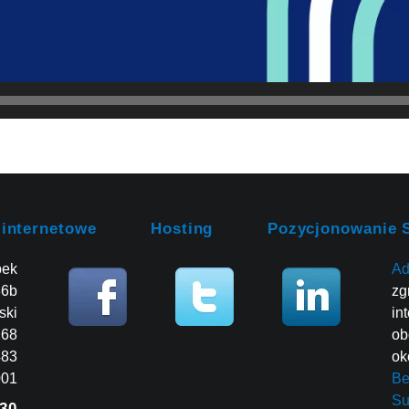
 internetowe
Hosting
Pozycjonowanie 
bek
Ad
86b
zg
ski
in
268
ob
483
ok
001
Be
Su
30