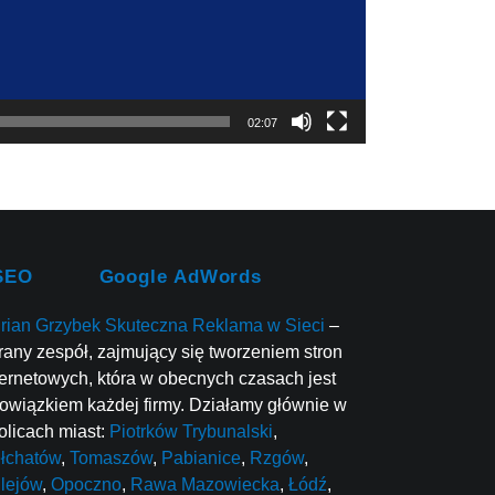
02:07
SEO
Google AdWords
rian Grzybek Skuteczna Reklama w Sieci
–
rany zespół, zajmujący się tworzeniem stron
ternetowych, która w obecnych czasach jest
owiązkiem każdej firmy. Działamy głównie w
olicach miast:
Piotrków Trybunalski
,
łchatów
,
Tomaszów
,
Pabianice
,
Rzgów
,
lejów
,
Opoczno
,
Rawa Mazowiecka
,
Łódź
,