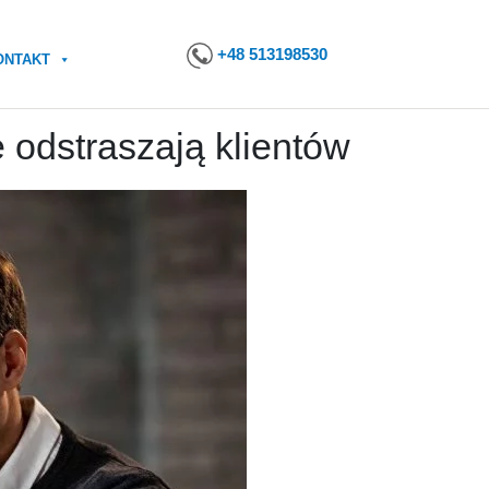
+48 513198530
ONTAKT
 odstraszają klientów