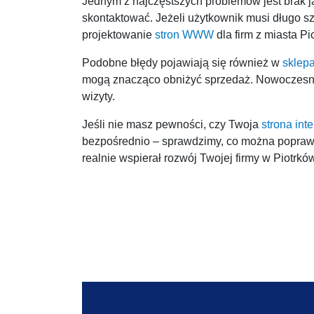
Jednym z najczęstszych problemów jest brak jas
skontaktować. Jeżeli użytkownik musi długo s
projektowanie
stron WWW
dla firm z miasta P
Podobne błędy pojawiają się również w
sklep
mogą znacząco obniżyć sprzedaż. Nowoczes
wizyty.
Jeśli nie masz pewności, czy Twoja
strona int
bezpośrednio – sprawdzimy, co można popraw
realnie wspierał rozwój Twojej firmy w Piotrkó
Odtwarzacz
video