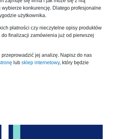
 zajmuje się firma i jak może się z nią
j wybierze konkurencję. Dlatego profesjonalne
wygodzie użytkownika.
ich płatności czy nieczytelne opisy produktów
a do finalizacji zamówienia już od pierwszej
 przeprowadzić jej analizę. Napisz do nas
stronę
lub
sklep internetowy
, który będzie