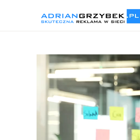
Odtwarzacz
video