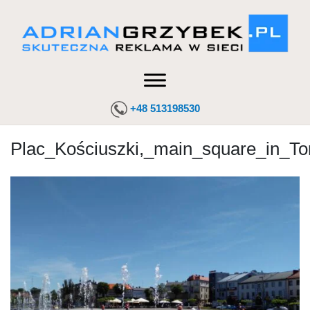
+48 513198530
Plac_Kościuszki,_main_square_in_