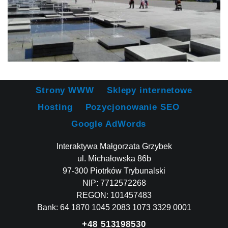
Strony WWW
Sklepy internetowe
Hosting
Pozycjonowanie SEO
Google AdWords
Interaktywa Małgorzata Grzybek
ul. Michałowska 86b
97-300 Piotrków Trybunalski
NIP: 7712572268
REGON: 101457483
Bank: 64 1870 1045 2083 1073 3329 0001
+48 513198530