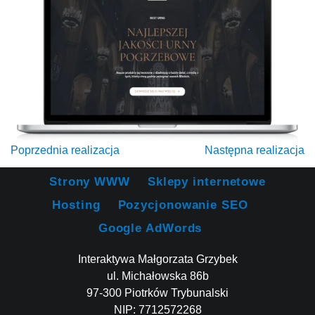
Poprzednia realizacja
Następna realizacja
Strony WWW
Sklepy internetowe
Hosting
Pozycjonowanie SEO
Google AdWords
Interaktywa Małgorzata Grzybek
ul. Michałowska 86b
97-300 Piotrków Trybunalski
NIP: 7712572268