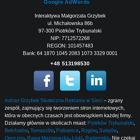
Google AdWords
Interaktywa Małgorzata Grzybek
ul. Michałowska 86b
97-300 Piotrków Trybunalski
NIP: 7712572268
REGON: 101457483
Bank: 64 1870 1045 2083 1073 3329 0001
+48 513198530
Adrian Grzybek Skuteczna Reklama w Sieci
– zgrany
zespół, zajmujący się tworzeniem stron internetowych,
która w obecnych czasach jest obowiązkiem każdej firmy.
Działamy głównie w okolicach miast:
Piotrków Trybunalski
,
Bełchatów
,
Tomaszów
,
Pabianice
,
Rzgów
,
Sulejów
,
Opoczno
,
Rawa Mazowiecka
,
Łódź
,
Radomsko
. Nie czekaj