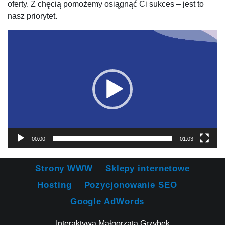
oferty. Z chęcią pomożemy osiągnąć Ci sukces – jest to
nasz priorytet.
Odtwarzacz
video
00:00
01:03
Strony WWW
Sklepy internetowe
Hosting
Pozycjonowanie SEO
Google AdWords
Interaktywa Małgorzata Grzybek