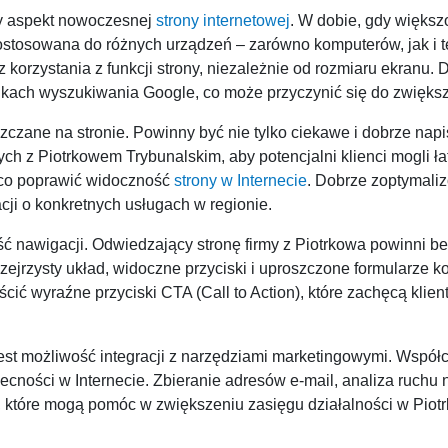
y aspekt nowoczesnej
strony internetowej
. W dobie, gdy większ
stosowana do różnych urządzeń – zarówno komputerów, jak i tel
korzystania z funkcji strony, niezależnie od rozmiaru ekranu.
kach wyszukiwania Google, co może przyczynić się do zwiększ
zczane na stronie. Powinny być nie tylko ciekawe i dobrze nap
h z Piotrkowem Trybunalskim, aby potencjalni klienci mogli łat
ąco poprawić widoczność
strony w Internecie
. Dobrze zoptymali
cji o konkretnych usługach w regionie.
 nawigacji. Odwiedzający stronę firmy z Piotrkowa powinni b
zejrzysty układ, widoczne przyciski i uproszczone formularze k
cić wyraźne przyciski CTA (Call to Action), które zachęcą klie
est możliwość integracji z narzędziami marketingowymi. Wspó
cności w Internecie. Zbieranie adresów e-mail, analiza ruchu 
i, które mogą pomóc w zwiększeniu zasięgu działalności w Piot