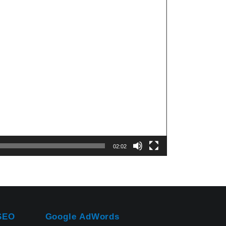
02:02
SEO
Google AdWords