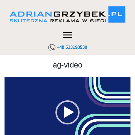
+48 513198530
ag-video
Odtwarzacz
video