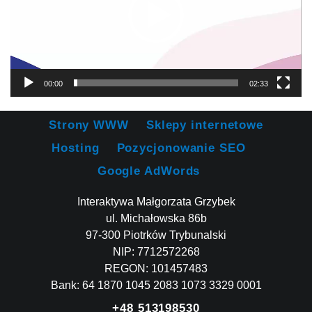
00:00
02:33
Strony WWW
Sklepy internetowe
Hosting
Pozycjonowanie SEO
Google AdWords
Interaktywa Małgorzata Grzybek
ul. Michałowska 86b
97-300 Piotrków Trybunalski
NIP: 7712572268
REGON: 101457483
Bank: 64 1870 1045 2083 1073 3329 0001
+48 513198530