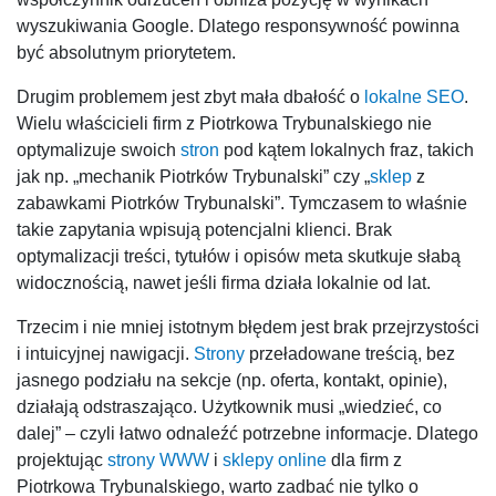
wyszukiwania Google. Dlatego responsywność powinna
być absolutnym priorytetem.
Drugim problemem jest zbyt mała dbałość o
lokalne SEO
.
Wielu właścicieli firm z Piotrkowa Trybunalskiego nie
optymalizuje swoich
stron
pod kątem lokalnych fraz, takich
jak np. „mechanik Piotrków Trybunalski” czy „
sklep
z
zabawkami Piotrków Trybunalski”. Tymczasem to właśnie
takie zapytania wpisują potencjalni klienci. Brak
optymalizacji treści, tytułów i opisów meta skutkuje słabą
widocznością, nawet jeśli firma działa lokalnie od lat.
Trzecim i nie mniej istotnym błędem jest brak przejrzystości
i intuicyjnej nawigacji.
Strony
przeładowane treścią, bez
jasnego podziału na sekcje (np. oferta, kontakt, opinie),
działają odstraszająco. Użytkownik musi „wiedzieć, co
dalej” – czyli łatwo odnaleźć potrzebne informacje. Dlatego
projektując
strony WWW
i
sklepy online
dla firm z
Piotrkowa Trybunalskiego, warto zadbać nie tylko o