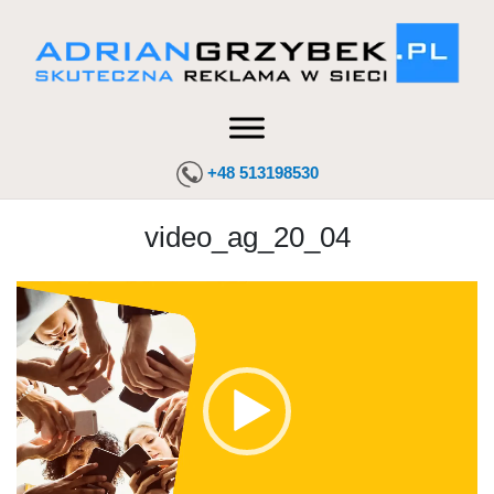
+48 513198530
video_ag_20_04
Odtwarzacz
video