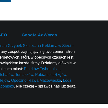
SEO
Google AdWords
rian Grzybek Skuteczna Reklama w Sieci
–
rany zespół, zajmujący się tworzeniem stron
ternetowych, która w obecnych czasach jest
owiązkiem każdej firmy. Działamy głównie w
olicach miast:
Piotrków Trybunalski
,
łchatów
,
Tomaszów
,
Pabianice
,
Rzgów
,
lejów
,
Opoczno
,
Rawa Mazowiecka
,
Łódź
,
adomsko
. Nie czekaj – sprawdź nas już teraz.