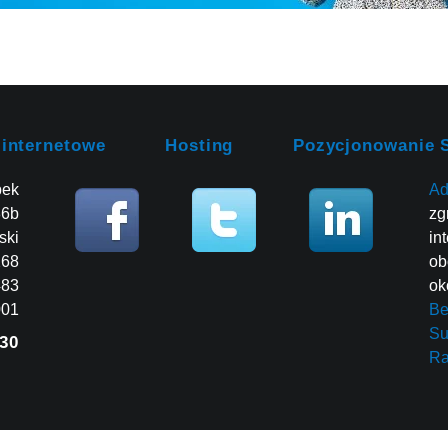
 internetowe
Hosting
Pozycjonowanie 
bek
Ad
86b
zg
ski
in
268
ob
483
ok
001
Be
Su
30
R