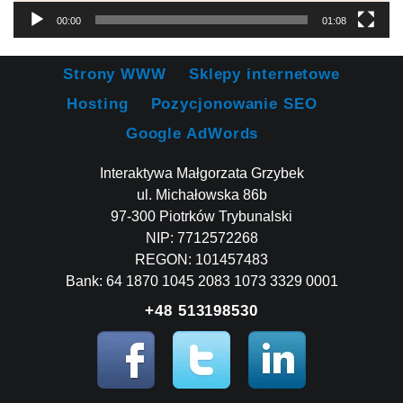
00:00
01:08
Strony WWW
Sklepy internetowe
Hosting
Pozycjonowanie SEO
Google AdWords
Interaktywa Małgorzata Grzybek
ul. Michałowska 86b
97-300 Piotrków Trybunalski
NIP: 7712572268
REGON: 101457483
Bank: 64 1870 1045 2083 1073 3329 0001
+48 513198530