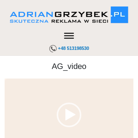
+48 513198530
AG_video
Odtwarzacz
video