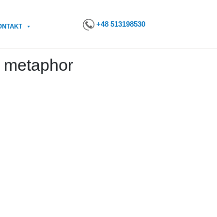
+48 513198530
ONTAKT
t metaphor