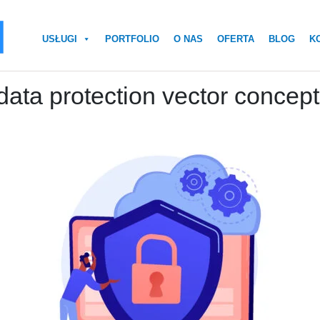
USŁUGI
PORTFOLIO
O NAS
OFERTA
BLOG
K
data protection vector concep