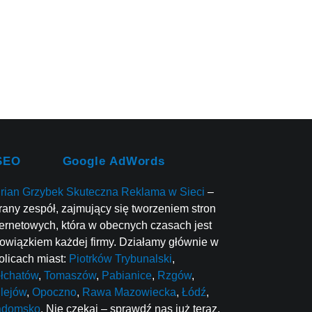
SEO
Google AdWords
rian Grzybek Skuteczna Reklama w Sieci
–
rany zespół, zajmujący się tworzeniem stron
ternetowych, która w obecnych czasach jest
owiązkiem każdej firmy. Działamy głównie w
olicach miast:
Piotrków Trybunalski
,
łchatów
,
Tomaszów
,
Pabianice
,
Rzgów
,
lejów
,
Opoczno
,
Rawa Mazowiecka
,
Łódź
,
adomsko
. Nie czekaj – sprawdź nas już teraz.