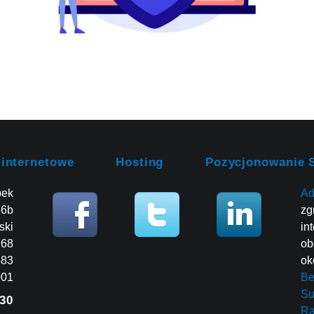
 internetowe
Hosting
Pozycjonowanie 
bek
Ad
86b
zg
ski
in
268
ob
483
ok
001
Be
Su
30
R