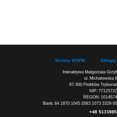
Strony WWW
Sklepy
Interaktywa Małgorzata Grzy
ul. Michałowska 
97-300 Piotrków Trybunal
NIP: 7712572
REGON: 101457
Bank: 64 1870 1045 2083 1073 3329 0
+48 5131985