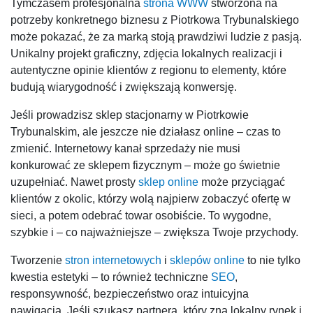
Tymczasem profesjonalna
strona WWW
stworzona na
potrzeby konkretnego biznesu z Piotrkowa Trybunalskiego
może pokazać, że za marką stoją prawdziwi ludzie z pasją.
Unikalny projekt graficzny, zdjęcia lokalnych realizacji i
autentyczne opinie klientów z regionu to elementy, które
budują wiarygodność i zwiększają konwersję.
Jeśli prowadzisz sklep stacjonarny w Piotrkowie
Trybunalskim, ale jeszcze nie działasz online – czas to
zmienić. Internetowy kanał sprzedaży nie musi
konkurować ze sklepem fizycznym – może go świetnie
uzupełniać. Nawet prosty
sklep online
może przyciągać
klientów z okolic, którzy wolą najpierw zobaczyć ofertę w
sieci, a potem odebrać towar osobiście. To wygodne,
szybkie i – co najważniejsze – zwiększa Twoje przychody.
Tworzenie
stron internetowych
i
sklepów online
to nie tylko
kwestia estetyki – to również techniczne
SEO
,
responsywność, bezpieczeństwo oraz intuicyjna
nawigacja. Jeśli szukasz partnera, który zna lokalny rynek i