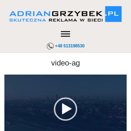
+48 513198530
video-ag
Odtwarzacz
video