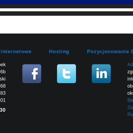
 internetowe
Hosting
Pozycjonowanie 
bek
Ad
86b
zg
ski
in
268
ob
483
ok
001
Be
Su
30
R