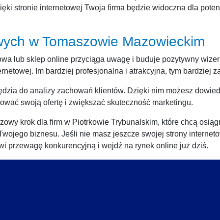
ięki stronie internetowej Twoja firma będzie widoczna dla poten
towych w Tomaszowie Mazowieckim
owa lub sklep online przyciąga uwagę i buduje pozytywny wizeru
ernetowej. Im bardziej profesjonalna i atrakcyjna, tym bardziej 
rzędzia do analizy zachowań klientów. Dzięki nim możesz dowiedz
ować swoją ofertę i zwiększać skuteczność marketingu.
owy krok dla firm w Piotrkowie Trybunalskim, które chcą osiąg
jego biznesu. Jeśli nie masz jeszcze swojej strony internetowe
i przewagę konkurencyjną i wejdź na rynek online już dziś.