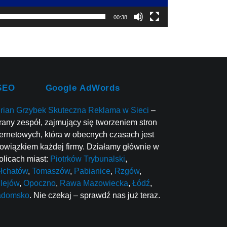
00:38
SEO
Google AdWords
rian Grzybek Skuteczna Reklama w Sieci
–
rany zespół, zajmujący się tworzeniem stron
ternetowych, która w obecnych czasach jest
owiązkiem każdej firmy. Działamy głównie w
olicach miast:
Piotrków Trybunalski
,
łchatów
,
Tomaszów
,
Pabianice
,
Rzgów
,
lejów
,
Opoczno
,
Rawa Mazowiecka
,
Łódź
,
adomsko
. Nie czekaj – sprawdź nas już teraz.