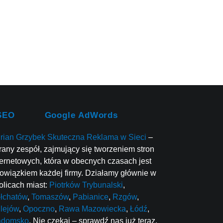
SEO
Google AdWords
rian Grzybek Skuteczna Reklama w Sieci
–
rany zespół, zajmujący się tworzeniem stron
ternetowych, która w obecnych czasach jest
owiązkiem każdej firmy. Działamy głównie w
olicach miast:
Piotrków Trybunalski
,
łchatów
,
Tomaszów
,
Pabianice
,
Rzgów
,
lejów
,
Opoczno
,
Rawa Mazowiecka
,
Łódź
,
adomsko
. Nie czekaj – sprawdź nas już teraz.