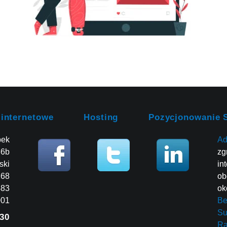
 internetowe
Hosting
Pozycjonowanie 
bek
Ad
86b
zg
ski
in
268
ob
483
ok
001
Be
Su
30
R