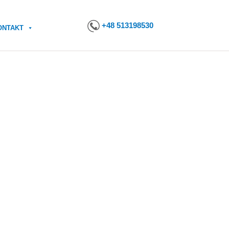
+48 513198530
ONTAKT