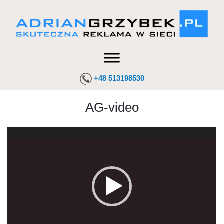
+48 513198530
AG-video
Odtwarzacz
video