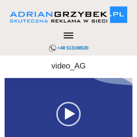
+48 513198530
video_AG
Odtwarzacz
video