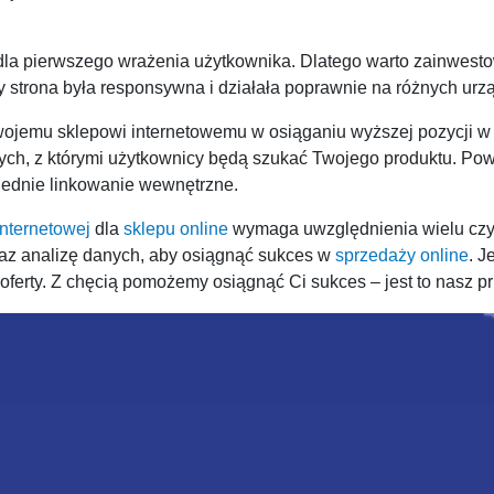
dla pierwszego wrażenia użytkownika. Dlatego warto zainwest
y strona była responsywna i działała poprawnie na różnych urz
jemu sklepowi internetowemu w osiąganiu wyższej pozycji w 
ych, z którymi użytkownicy będą szukać Twojego produktu. Po
iednie linkowanie wewnętrzne.
internetowej
dla
sklepu online
wymaga uwzględnienia wielu czyn
raz analizę danych, aby osiągnąć sukces w
sprzedaży online
. J
j oferty. Z chęcią pomożemy osiągnąć Ci sukces – jest to nasz pri