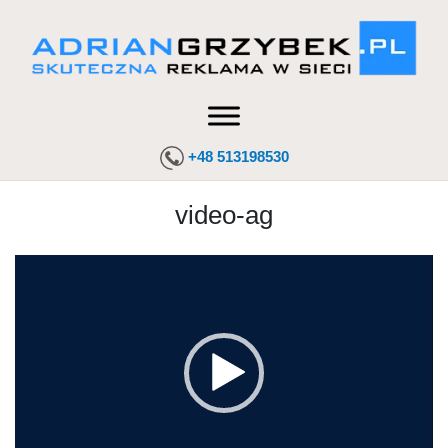
+48 513198530
video-ag
Odtwarzacz
video